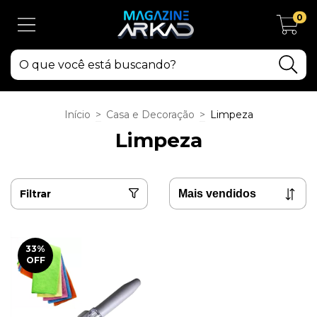
0
Início
>
Casa e Decoração
>
Limpeza
Limpeza
Filtrar
33
%
OFF