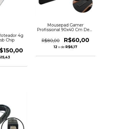
Mousepad Gamer
Profissional 90x40 Cm Desk
Pad Alta Qualidade
oteador 4g
R$60,00
Usb Chip
R$80,00
12
x de
R$6,17
$150,00
15,43