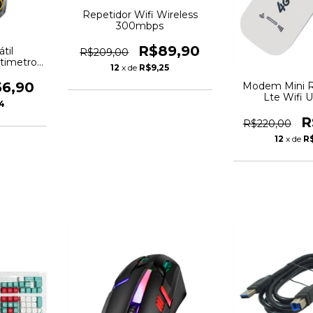
Repetidor Wifi Wireless
300mbps
R$89,90
til
R$209,00
ltimetro
12
x de
R$9,25
tal
56,90
Modem Mini R
Lte Wifi 
14
R
R$220,00
12
x de
R$