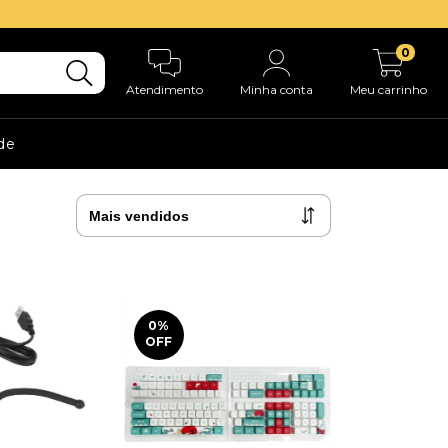
0
Atendimento
Minha conta
Meu carrinho
ade
0
%
OFF