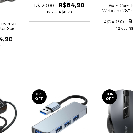
R$84,90
R$120,00
Web Cam 1
Webcam 78° 
12
x de
R$8,73
De Ângulo 
R
R$240,90
onversor
tor Saída
12
x de
R$
4,90
7
0
%
0
%
OFF
OFF