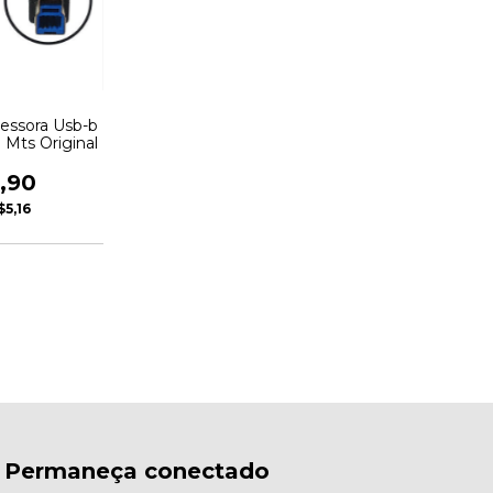
essora Usb-b
0 Mts Original
,90
$5,16
Permaneça conectado