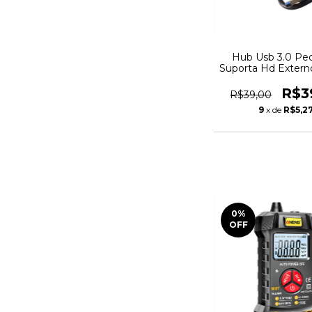
Hub Usb 3.0 Pe
Suporta Hd Exter
Teclado Celu
R$3
R$39,00
9
x de
R$5,2
0
%
OFF