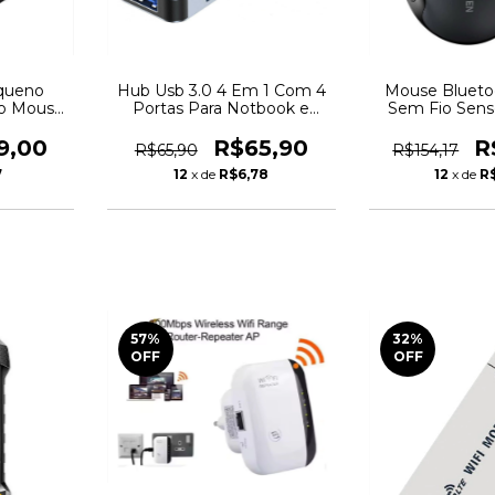
queno
Hub Usb 3.0 4 Em 1 Com 4
Mouse Blueto
no Mouse
Portas Para Notbook e
Sem Fio Sens
lar
Computador
2,4g P
9,00
R$65,90
R
R$65,90
R$154,17
7
12
x de
R$6,78
12
x de
R$
57
%
32
%
OFF
OFF