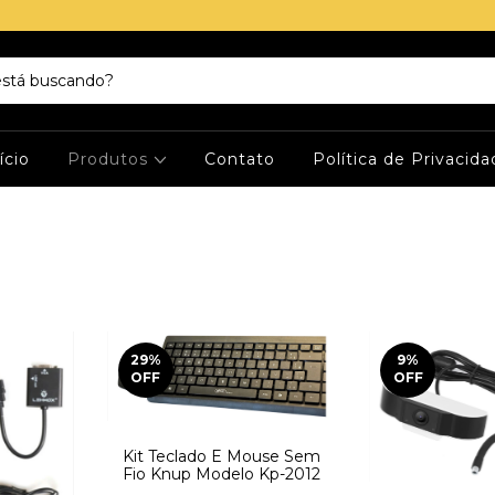
ício
Produtos
Contato
Política de Privacid
29
%
9
%
OFF
OFF
Kit Teclado E Mouse Sem
Fio Knup Modelo Kp-2012