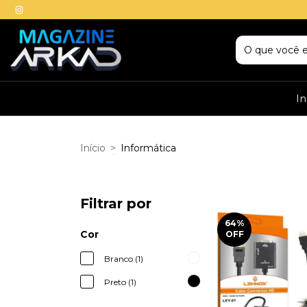
In
Início
>
Informática
Filtrar por
64
%
Cor
OFF
Branco (1)
Preto (1)