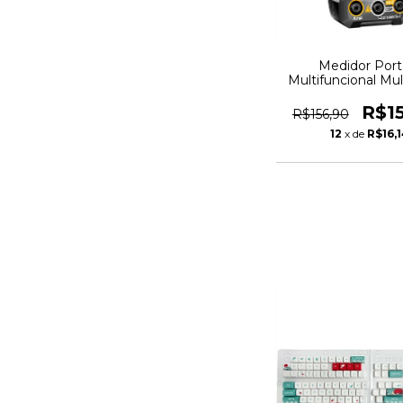
Medidor Portá
Multifuncional Mu
Testador Digi
R$1
R$156,90
12
x de
R$16,