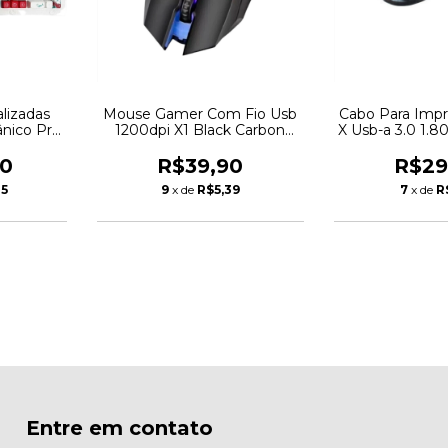
alizadas
Mouse Gamer Com Fio Usb
Cabo Para Impr
ânico Pro
1200dpi X1 Black Carbon
X Usb-a 3.0 1.8
Original Rgb
90
R$39,90
R$29
25
9
x de
R$5,39
7
x de
R
Entre em contato