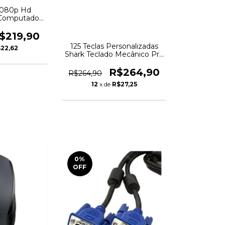
080p Hd
Computador
De Visão
$219,90
125 Teclas Personalizadas
22,62
Shark Teclado Mecânico Pro
Elite
R$264,90
R$264,90
12
x de
R$27,25
0
%
OFF