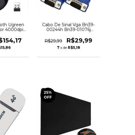
oth Ugreen
Cabo De Sinal Vga Bn39-
or 4000dpi
00244h Bn39-01076j
reto
Samsung Original
$154,17
R$29,99
R$29,99
15,86
7
x de
R$5,18
25
%
OFF