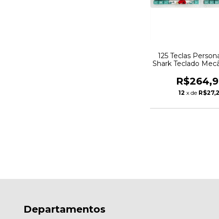
125 Teclas Person
Shark Teclado Mec
Elite
R$264,
12
x de
R$27,
Departamentos