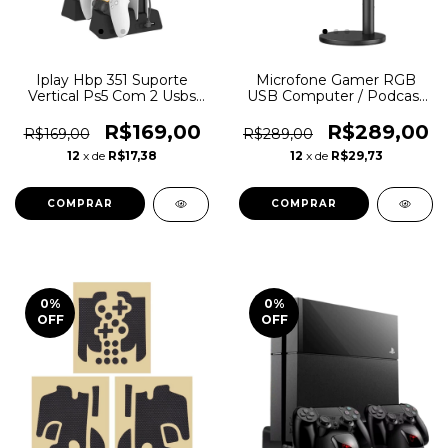
Iplay Hbp 351 Suporte
Microfone Gamer RGB
Vertical Ps5 Com 2 Usbs
USB Computer / Podcast
Cooler
/ PC / Ps5 /Xbox
R$169,00
R$289,00
R$169,00
R$289,00
12
x de
R$17,38
12
x de
R$29,73
0
%
0
%
OFF
OFF