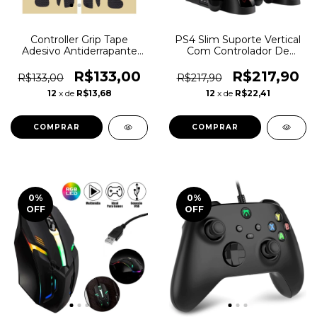
Controller Grip Tape
PS4 Slim Suporte Vertical
Adesivo Antiderrapante
Com Controlador De
Compatível Com GameSir
Ventilador Resfriamento
X2 Pro Handle Botões
Do Refrigerador
R$133,00
R$217,90
R$133,00
R$217,90
Carregador Estação De
12
x de
R$13,68
12
x de
R$22,41
Carregamento
COMPRAR
0
%
0
%
OFF
OFF