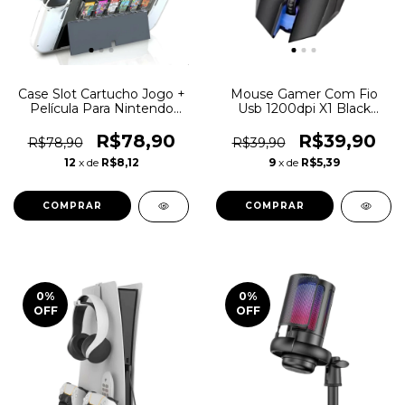
Case Slot Cartucho Jogo +
Mouse Gamer Com Fio
Película Para Nintendo
Usb 1200dpi X1 Black
Switch Oled
Carbon Original Rgb
R$78,90
R$39,90
R$78,90
R$39,90
12
x de
R$8,12
9
x de
R$5,39
0
%
0
%
OFF
OFF