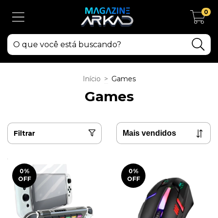
0
Início
>
Games
Games
Filtrar
0
%
0
%
OFF
OFF